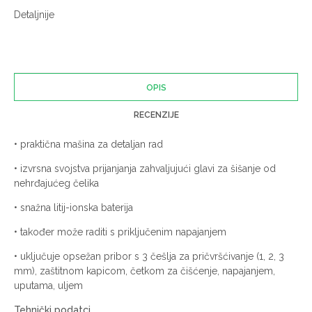
Detaljnije
OPIS
RECENZIJE
• praktična mašina za detaljan rad
• izvrsna svojstva prijanjanja zahvaljujući glavi za šišanje od
nehrđajućeg čelika
• snažna litij-ionska baterija
• također može raditi s priključenim napajanjem
• uključuje opsežan pribor s 3 češlja za pričvršćivanje (1, 2, 3
mm), zaštitnom kapicom, četkom za čišćenje, napajanjem,
uputama, uljem
Tehnički podatci