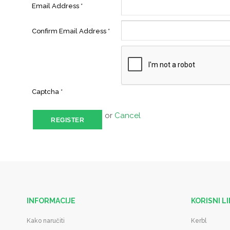
Ostala oprema
Rasvjeta
Email Address
*
Uređaji za veliku
praksu
Confirm Email Address
*
Mašinice za šišanje
Captcha
*
or
Cancel
REGISTER
INFORMACIJE
KORISNI L
Kako naručiti
Kerbl