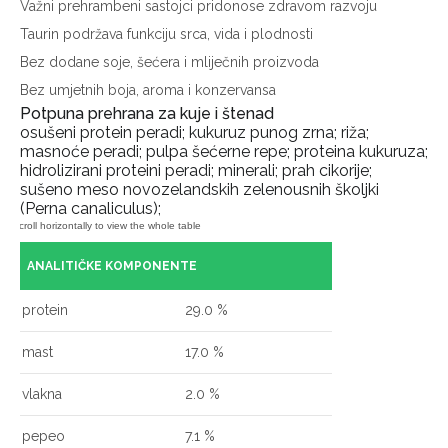
Važni prehrambeni sastojci pridonose zdravom razvoju
Taurin podržava funkciju srca, vida i plodnosti
Bez dodane soje, šećera i mliječnih proizvoda
Bez umjetnih boja, aroma i konzervansa
Potpuna prehrana za kuje i štenad
osušeni protein peradi; kukuruz punog zrna; riža;
masnoće peradi; pulpa šećerne repe; proteina kukuruza;
hidrolizirani proteini peradi; minerali; prah cikorije;
sušeno meso novozelandskih zelenousnih školjki
(Perna canaliculus);
ANALITIČKE KOMPONENTE
protein
29.0 %
mast
17.0 %
vlakna
2.0 %
pepeo
7.1 %