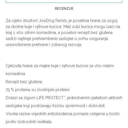
RECENZIJE
Za cijelo društvo! JosiDog Family je posebna hrana za uzgoj
za skotne kuje i njihove kučiće. Mali zubi kučića mogu izaći na
kraj s vrlo sitnim komadima, a posebni recept bez glutena
sadrži najfinije prehrambene sastojke u svrhu osiguranja
uravnotežene prehrane i zdravog razvoja.
Cjelovita hrana za majke kuje i njihove kučiće sa vrlo malim
komadima
Recept bez glutena
75 % proteina su životinjski proteini
Dolazi sa žigom LIFE PROTECT*, jedinstvenim paketom aktivnih
sastojaka koji podržavaju fizičku spremnost i dobrobit.
Visoka razina vrijednih antioksidansa pomaže ćelijama u borbi
protiv slobodnih radikala