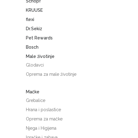
Schopf
KRUUSE
flexi
Dr.Sekiz
Pet Rewards
Bosch
Male životinje
Glodavci
Oprema za male životinje
Mačke
Grebalice
Hrana i poslastice
Oprema za mačke
Njega i Higijena
Igračke i zabava