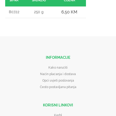
ŠIFRA
SADRŽAJ
CIJENA
6,50 KM
80722
250 g
INFORMACIJE
Kako naručiti
Način plaćanja i dostava
Opći uvjeti poslovanja
Često postavljana pitanja
KORISNI LINKOVI
Kerbl