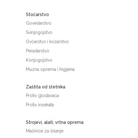
Stočarstvo
Govedarstvo
Svinjogojstvo
Ovčarstvo i kozarstvo
Peradarstvo
Konjogojstvo
Muzna oprema i higijena
Zaštita od štetnika
Protiv glodavaca
Protiv insekata
Strojevi, alati, vrtna oprema
Mašinice za šišanje