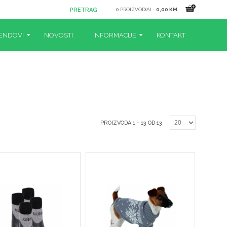
0 PROIZVOD(A) -
0,00 KM
ENDOVI
NOVOSTI
INFORMACIJE
KONTAKT
PROIZVODA 1 - 13 OD 13