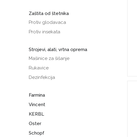
Ostala oprema
Rasvjeta
Uređaji za veliku
Zaštita od štetnika
praksu
Mašinice za šišanje
Protiv glodavaca
Protiv insekata
Strojevi, alati, vrtna oprema
Mašinice za šišanje
Rukavice
Dezinfekcija
Farmina
Vincent
KERBL
Oster
Schopf