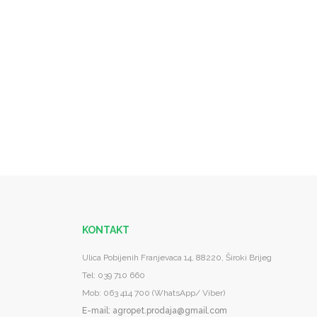
KONTAKT
Ulica Pobijenih Franjevaca 14, 88220, Široki Brijeg
Tel: 039 710 660
Mob: 063 414 700 (WhatsApp/ Viber)
E-mail
: agropet.prodaja@gmail.com