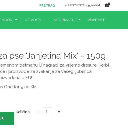
0 PROIZVOD(A) -
9,00 KM
ENDOVI
NOVOSTI
INFORMACIJE
KONTAKT
za pse 'Janjetina Mix' - 150g
remenom tretmanu ili nagradi za vrijeme dresure, Kerbl
ice i proizvode za žvakanje za Vašeg ljubimca!
roizvedena u EU!
ss One for 9,00 KM
Količina: