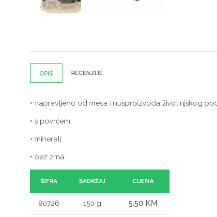
RECENZIJE
OPIS
•
napravljeno od mesa i nusproizvoda životinjskog podrij
•
s povrćem;
•
minerali;
•
bez zrna;
ŠIFRA
SADRŽAJ
CIJENA
5,50 KM
80726
150 g